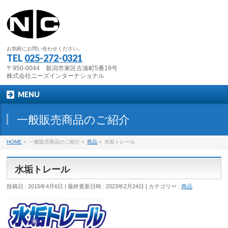
お気軽にお問い合わせください。
TEL
025-272-0321
〒950-0044 新潟市東区古湊町5番19号
株式会社ニーズインターナショナル
MENU
一般販売商品のご紹介
HOME
»
一般販売商品のご紹介 »
商品
»
水垢トレール
水垢トレール
投稿日 : 2015年4月6日
最終更新日時 : 2023年2月24日
カテゴリー :
商品