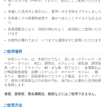
弱アルカリ性（PH9.5）ですので、安心してご使用いただけま
す
卓越した洗浄力と泡立ちに、素早いすすぎ性をプラスしました
天然産ミクロ研磨剤使用で、傷がつきにくくマイルドな仕上が
り
高濃度配合により、洗剤の伸びがよく、経済的にご使用いただ
けます
分散性が優れており、いつまでも凝固せずに使用いただけます
ご使用場所
「水垢トレール」は、水垢だけでなく、流し台（ステンレス・ホ
ーロー・タイル）、蛇口、調理台、ガスレンジ、換気扇、調理器
具（ポット・フライパン・鍋・まな板・包丁など）、金属製およ
び陶器製食器類、浴槽（ステンレス・ホーロー・タイル）、桶、
タライ、腰掛け、洗面器等のプラスチック製品、タイヤ、ドアノ
ブ、焼付け塗装面などの水垢や汚れ、油汚れにも優れた洗浄効果
を発揮します。
漆器、塗装面、貴金属製品、鏡面などにはご使用できません。
ご使用方法