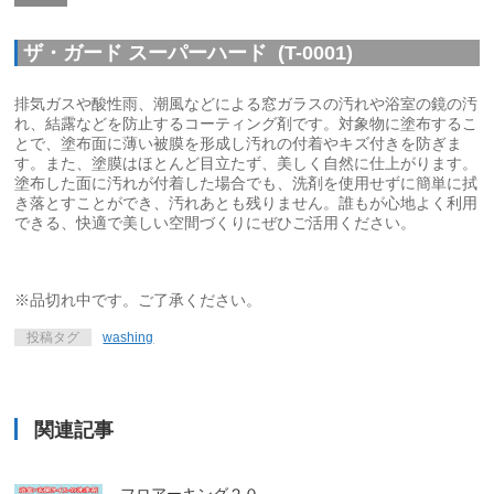
ザ・ガード スーパーハード (T-0001)
排気ガスや酸性雨、潮風などによる窓ガラスの汚れや浴室の鏡の汚
れ、結露などを防止するコーティング剤です。対象物に塗布するこ
とで、塗布面に薄い被膜を形成し汚れの付着やキズ付きを防ぎま
す。また、塗膜はほとんど目立たず、美しく自然に仕上がります。
塗布した面に汚れが付着した場合でも、洗剤を使用せずに簡単に拭
き落とすことができ、汚れあとも残りません。誰もが心地よく利用
できる、快適で美しい空間づくりにぜひご活用ください。
※品切れ中です。ご了承ください。
投稿タグ
washing
関連記事