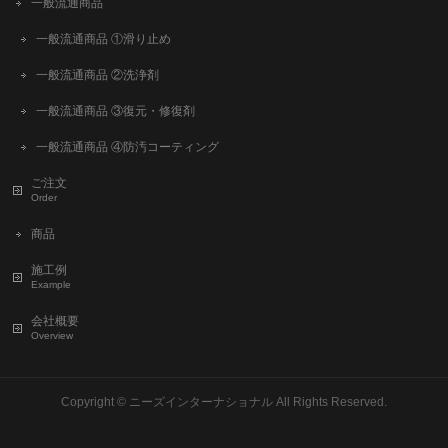
一般流通商品
一般流通商品 ①滑り止め
一般流通商品 ②洗浄剤
一般流通商品 ③復元・修復剤
一般流通商品 ④防汚コーティング
ご注文
Order
商品
施工例
Example
会社概要
Overview
Copyright ©
ニーズインターナショナル
All Rights Reserved.