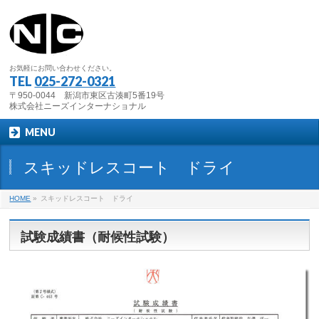
お気軽にお問い合わせください。
TEL
025-272-0321
〒950-0044 新潟市東区古湊町5番19号
株式会社ニーズインターナショナル
MENU
スキッドレスコート ドライ
HOME
»
スキッドレスコート ドライ
試験成績書（耐候性試験）