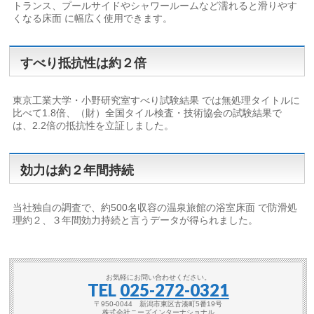
トランス、プールサイドやシャワールームなど濡れると滑りやす
くなる床面 に幅広く使用できます。
すべり抵抗性は約２倍
東京工業大学・小野研究室すべり試験結果 では無処理タイトルに
比べて1.8倍、（財）全国タイル検査・技術協会の試験結果で
は、2.2倍の抵抗性を立証しました。
効力は約２年間持続
当社独自の調査で、約500名収容の温泉旅館の浴室床面 で防滑処
理約２、３年間効力持続と言うデータが得られました。
お気軽にお問い合わせください。
TEL
025-272-0321
〒950-0044 新潟市東区古湊町5番19号
株式会社ニーズインターナショナル