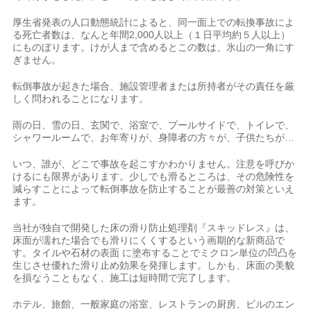
厚生省発表の人口動態統計によると、同一面上での転換事故によ
る死亡者数は、なんと年間2,000人以上（１日平均約５人以上）
にものぼります。けが人まで含めるとこの数は、氷山の一角にす
ぎません。
転倒事故が起きた場合、施設管理者または所持者がその責任を厳
しく問われることになります。
雨の日、雪の日、玄関で、浴室で、プールサイドで、トイレで、
シャワールームで、お年寄りが、身障者の方々が、子供たちが…
いつ、誰が、どこで事故を起こすかわかりません。注意を呼びか
けるにも限界があります。少しでも滑るところは、その危険性を
減らすことによって転倒事故を防止することが最善の対策といえ
ます。
当社が独自で開発した床の滑り防止処理剤『スキッドレス』は、
床面が濡れた場合でも滑りにくくするという画期的な新商品で
す。タイルや石材の表面 に塗布することでミクロン単位の凹凸を
生じさせ優れた滑り止め効果を発揮します。しかも、床面の美貌
を損なうこともなく、施工は短時間で完了します。
ホテル、旅館、一般家庭の浴室、レストランの厨房、ビルのエン